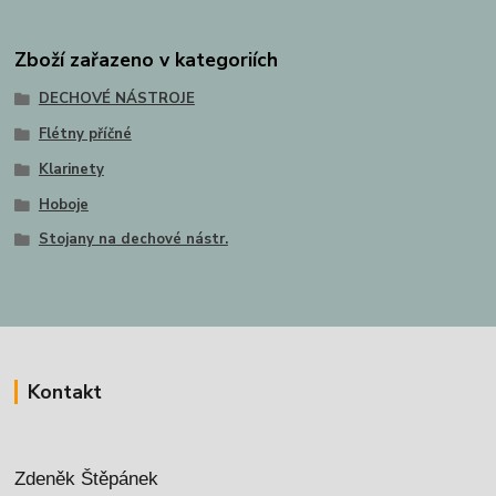
Zboží zařazeno v kategoriích
DECHOVÉ NÁSTROJE
Flétny příčné
Klarinety
Hoboje
Stojany na dechové nástr.
Kontakt
Zdeněk Štěpánek