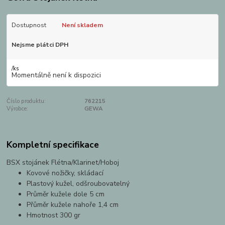
Dostupnost
Není skladem
Nejsme plátci DPH
/
ks
Momentálně není k dispozici
Číslo produktu:
762215
Výrobce:
GEWA
Kompletní specifikace
BSX stojánek Flétna/Klarinet/Hoboj
Kovové nožičky, skládací
Plastový kužel, odšroubovatelný
Průměr kužele dole 5 cm
Přůměr kužele nahoře 1,4 cm
Hmotnost 300 gr