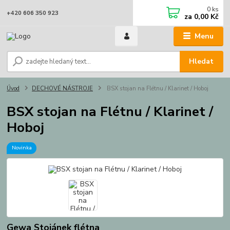
0
ks
+420 606 350 923
za
0,00 Kč
Menu
Hledat
Úvod
DECHOVÉ NÁSTROJE
BSX stojan na Flétnu / Klarinet / Hoboj
BSX stojan na Flétnu / Klarinet /
Hoboj
Novinka
Gewa Stojánek flétna