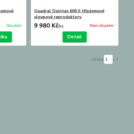
ásmové
Quadral Quintas 606 II třípásmové
sloupové reproduktory
9 980 Kč
Skladem
Není skladem
/
ks
šíku
Detail
strana
z 1