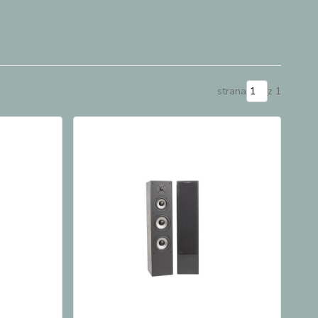
strana
z 1