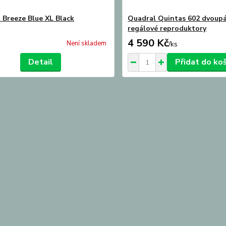
 Breeze Blue XL Black
Quadral Quintas 602 dvoup
regálové reproduktory
4 590 Kč
Není skladem
/
ks
Detail
Přidat do ko