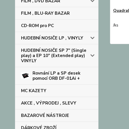
FILM , DVD BAZAR
Quadral
FILM , BLU-RAY BAZAR
/
ks
CD-ROM pro PC
HUDEBNÍ NOSIČE LP , VINYLY
HUDEBNÍ NOSIČE SP 7" (Single
play) a EP 10" (Extended play)
VINYLY
Rovnání LP a SP desek
pomocí ORB DF-01Ai +
MC KAZETY
AKCE , VÝPRODEJ , SLEVY
BAZAROVÉ NÁSTROJE
DÁRKOVÉ ZBOŽÍ