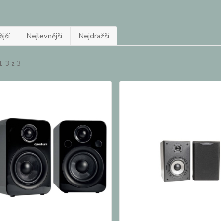
jší
Nejlevnější
Nejdražší
1-3 z 3