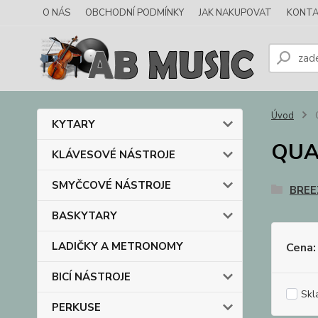
O NÁS
OBCHODNÍ PODMÍNKY
JAK NAKUPOVAT
KONTA
Úvod
KYTARY
QUA
KLÁVESOVÉ NÁSTROJE
SMYČCOVÉ NÁSTROJE
BREE
BASKYTARY
LADIČKY A METRONOMY
Cena:
BICÍ NÁSTROJE
Skl
PERKUSE