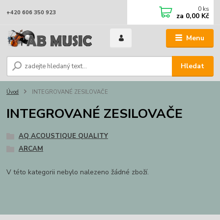
0
ks
+420 606 350 923
za
0,00 Kč
Menu
Hledat
Úvod
INTEGROVANÉ ZESILOVAČE
INTEGROVANÉ ZESILOVAČE
AQ ACOUSTIQUE QUALITY
ARCAM
V této kategorii nebylo nalezeno žádné zboží.