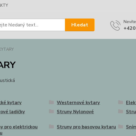
KTY
Nevíte
Hledat
+420
KYTARY
ARY
ustická
cké kytary
Westernové kytary
Elek
ové ladičky
Struny Nylonové
Stru
y pro elektrickou
Struny pro basovou kytaru
Sním
u