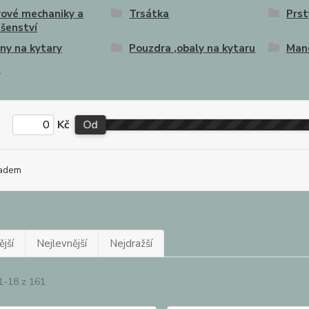
rové mechaniky a
Trsátka
Prst
ušenství
ny na kytary
Pouzdra ,obaly na kytaru
Man
a
Kč
Od
adem
jší
Nejlevnější
Nejdražší
1-18 z 161