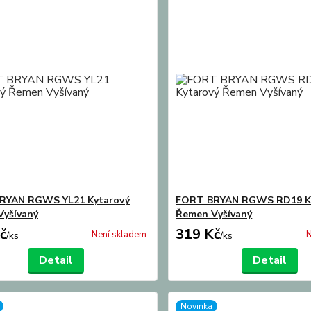
RYAN RGWS YL21 Kytarový
FORT BRYAN RGWS RD19 K
yšívaný
Řemen Vyšívaný
č
319 Kč
Není skladem
N
/
ks
/
ks
Detail
Detail
Novinka