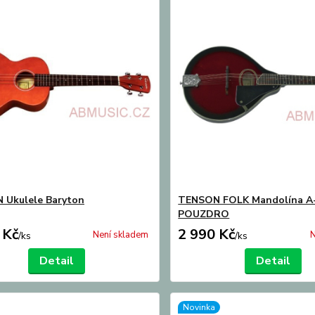
 Ukulele Baryton
TENSON FOLK Mandolína A-
POUZDRO
 Kč
2 990 Kč
Není skladem
N
/
ks
/
ks
Detail
Detail
Novinka