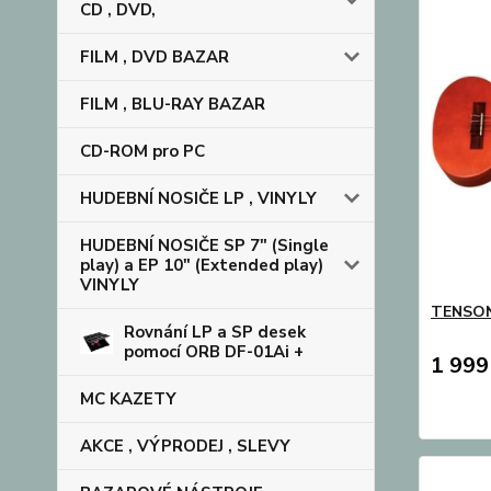
CD , DVD,
FILM , DVD BAZAR
FILM , BLU-RAY BAZAR
CD-ROM pro PC
HUDEBNÍ NOSIČE LP , VINYLY
HUDEBNÍ NOSIČE SP 7" (Single
play) a EP 10" (Extended play)
VINYLY
TENSON
Rovnání LP a SP desek
pomocí ORB DF-01Ai +
1 999
MC KAZETY
AKCE , VÝPRODEJ , SLEVY