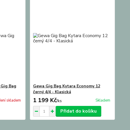
 Gig Bag
Gewa Gig Bag Kytara Economy 12
černý 4/4 - Klasická
1 199 Kč
ení skladem
Skladem
/
ks
Přidat do košíku