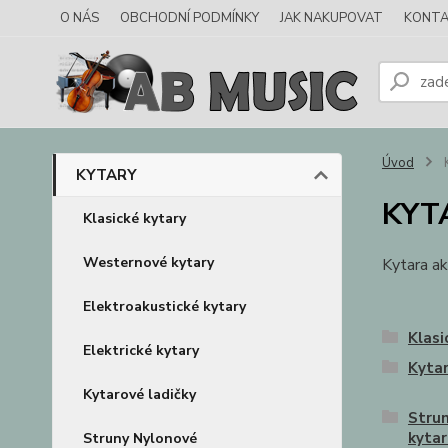
O NÁS
OBCHODNÍ PODMÍNKY
JAK NAKUPOVAT
KONTA
Úvod
KYTARY
KYT
Klasické kytary
Westernové kytary
Kytara ak
Elektroakustické kytary
Klasi
Elektrické kytary
Kytar
Kytarové ladičky
Strun
kytar
Struny Nylonové