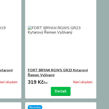
ytarový
FORT BRYAN RGWS GR23 Kytarový
Řemen Vyšívaný
319 Kč
ení skladem
Není skladem
/
ks
Detail
Novinka