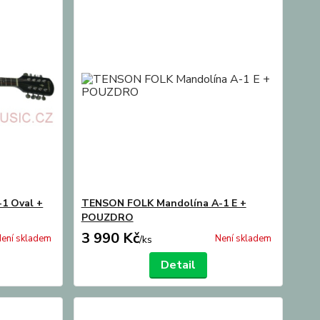
1 Oval +
TENSON FOLK Mandolína A-1 E +
POUZDRO
3 990 Kč
ení skladem
Není skladem
/
ks
Detail