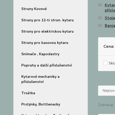
Kyta
Struny Kovové
přísl
Stoja
Struny pro 12-ti strun. kytaru
Banj
Struny pro elektrickou kytaru
Struny pro basovou kytaru
Cena:
Snímače , Kapodastry
Skl
Popruhy a další příslušenství
Kytarové mechaniky a
příslušenství
Nejnově
Trsátka
Prstýnky, Bottlenecky
Zobrazuji 