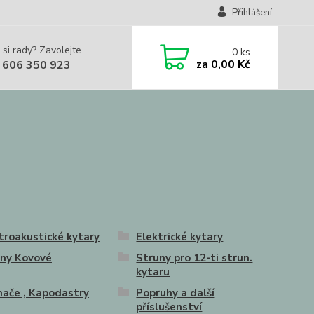
Přihlášení
 si rady? Zavolejte.
0
ks
za
0,00 Kč
 606 350 923
troakustické kytary
Elektrické kytary
ny Kovové
Struny pro 12-ti strun.
kytaru
ače , Kapodastry
Popruhy a další
příslušenství