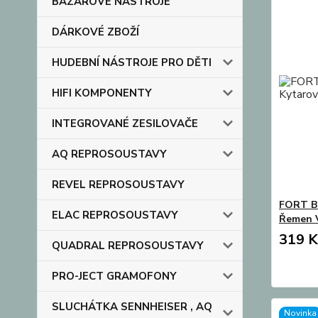
BAZAROVÉ NÁSTROJE
DÁRKOVÉ ZBOŽÍ
HUDEBNÍ NÁSTROJE PRO DĚTI
HIFI KOMPONENTY
INTEGROVANÉ ZESILOVAČE
AQ REPROSOUSTAVY
REVEL REPROSOUSTAVY
FORT B
ELAC REPROSOUSTAVY
Řemen V
319 K
QUADRAL REPROSOUSTAVY
PRO-JECT GRAMOFONY
SLUCHÁTKA SENNHEISER , AQ
Novinka