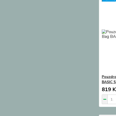
Pouzdro
BASIC 5
819 K