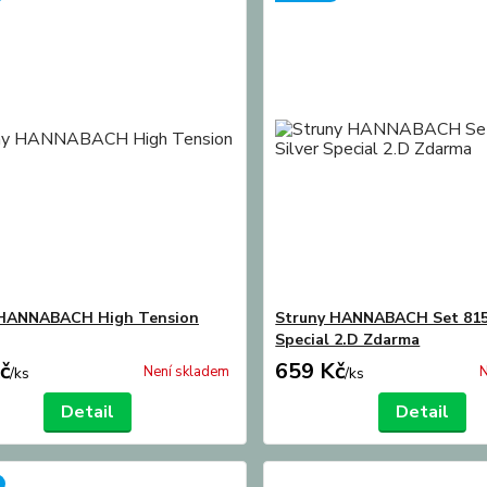
 HANNABACH High Tension
Struny HANNABACH Set 815
Special 2.D Zdarma
č
659 Kč
Není skladem
N
/
ks
/
ks
Detail
Detail