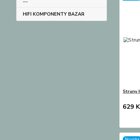
....
HIFI KOMPONENTY BAZAR
Struny
629 K
Novinka