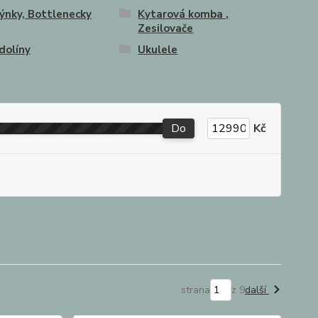
ýnky, Bottlenecky
Kytarová komba ,
Zesilovače
dolíny
Ukulele
Do
Kč
strana
z 9
další