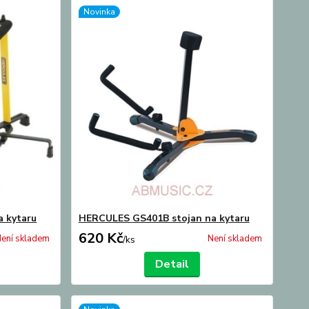
Novinka
 kytaru
HERCULES GS401B stojan na kytaru
620 Kč
ení skladem
Není skladem
/
ks
Detail