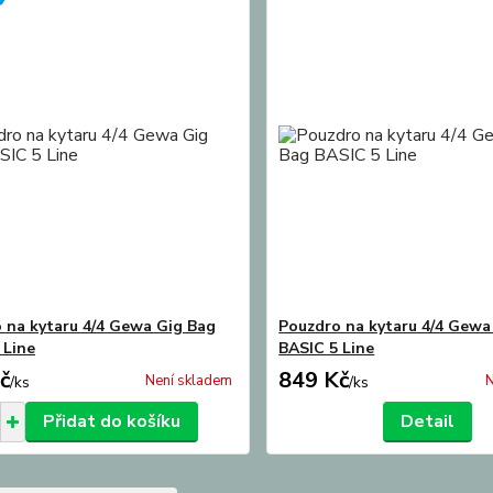
 na kytaru 4/4 Gewa Gig Bag
Pouzdro na kytaru 4/4 Gewa
 Line
BASIC 5 Line
č
849 Kč
Není skladem
N
/
ks
/
ks
Přidat do košíku
Detail