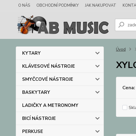
O NÁS
OBCHODNÍ PODMÍNKY
JAK NAKUPOVAT
KONTA
Úvod
KYTARY
XYL
KLÁVESOVÉ NÁSTROJE
SMYČCOVÉ NÁSTROJE
Cena:
BASKYTARY
LADIČKY A METRONOMY
Skl
BICÍ NÁSTROJE
PERKUSE