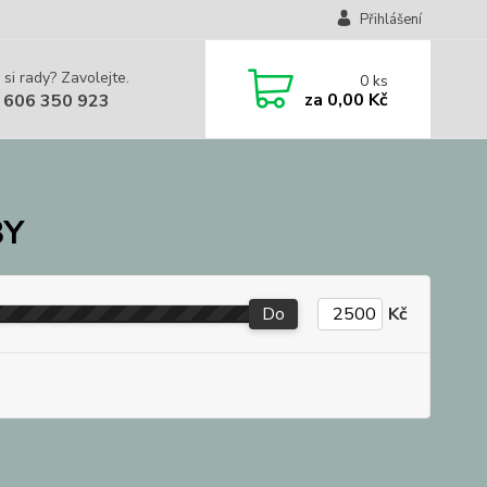
Přihlášení
 si rady? Zavolejte.
0
ks
za
0,00 Kč
 606 350 923
BY
Do
Kč