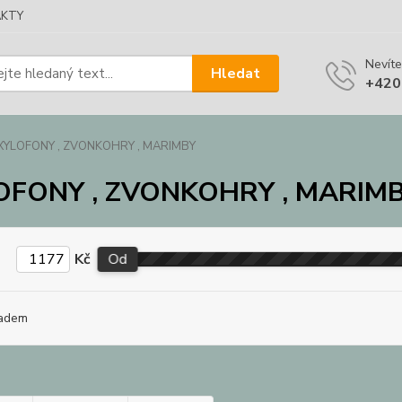
KTY
Nevíte
Hledat
+420
XYLOFONY , ZVONKOHRY , MARIMBY
OFONY , ZVONKOHRY , MARIM
Kč
Od
adem