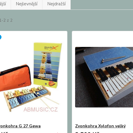
jší
Nejlevnější
Nejdražší
1-2 z 2
vonkohra G 27 Gewa
Zvonkohra Xylofon velký