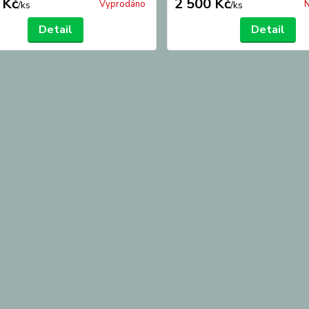
 Kč
2 500 Kč
Vyprodáno
N
/
ks
/
ks
Detail
Detail