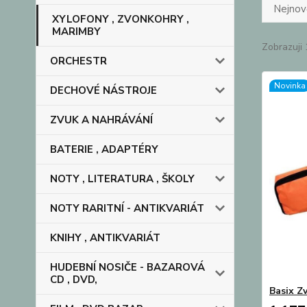
Nejnově
XYLOFONY , ZVONKOHRY ,
MARIMBY
Zobrazuji 
ORCHESTR
Novinka
DECHOVÉ NÁSTROJE
ZVUK A NAHRÁVÁNÍ
BATERIE , ADAPTÉRY
NOTY , LITERATURA , ŠKOLY
NOTY RARITNÍ - ANTIKVARIÁT
KNIHY , ANTIKVARIÁT
HUDEBNÍ NOSIČE - BAZAROVÁ
CD , DVD,
Basix Z