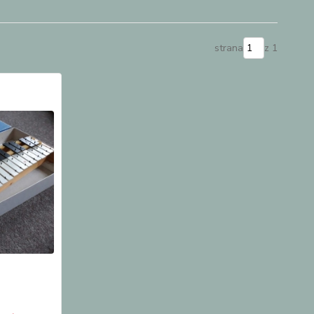
strana
z 1