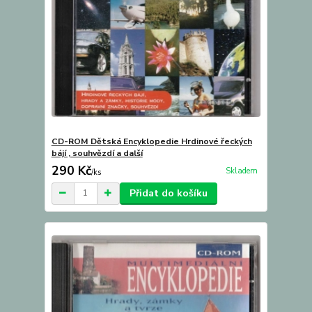
CD-ROM Dětská Encyklopedie Hrdinové řeckých
bájí , souhvězdí a další
290 Kč
Skladem
/
ks
Přidat do košíku