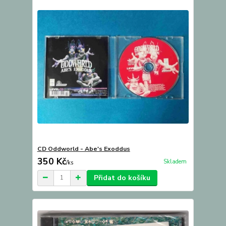
CD Oddworld - Abe's Exoddus
350 Kč
Skladem
/
ks
Přidat do košíku