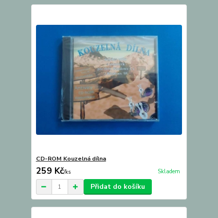
CD-ROM Kouzelná dílna
259 Kč
Skladem
/
ks
Přidat do košíku