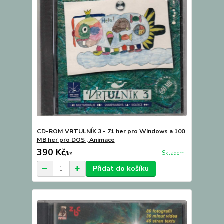
CD-ROM VRTULNÍK 3 - 71 her pro Windows a 100
MB her pro DOS , Animace
390 Kč
Skladem
/
ks
Přidat do košíku