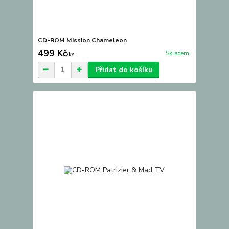
CD-ROM Mission Chameleon
499 Kč
Skladem
/
ks
Přidat do košíku