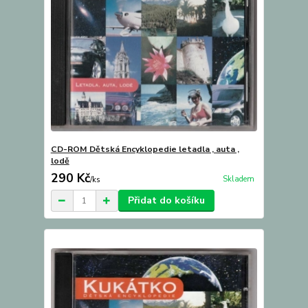
CD-ROM Dětská Encyklopedie letadla , auta ,
lodě
290 Kč
Skladem
/
ks
Přidat do košíku