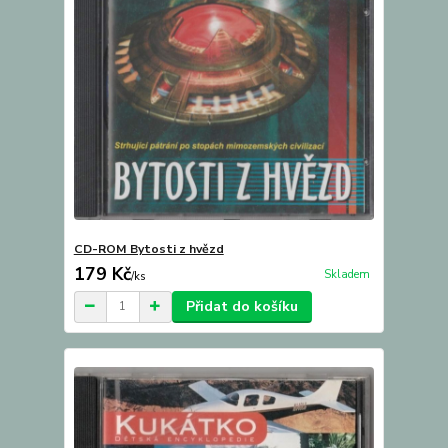
CD-ROM Bytosti z hvězd
179 Kč
Skladem
/
ks
Přidat do košíku