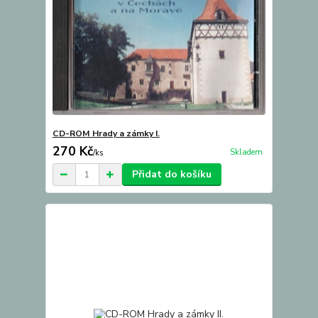
CD-ROM Hrady a zámky I.
270 Kč
Skladem
/
ks
Přidat do košíku