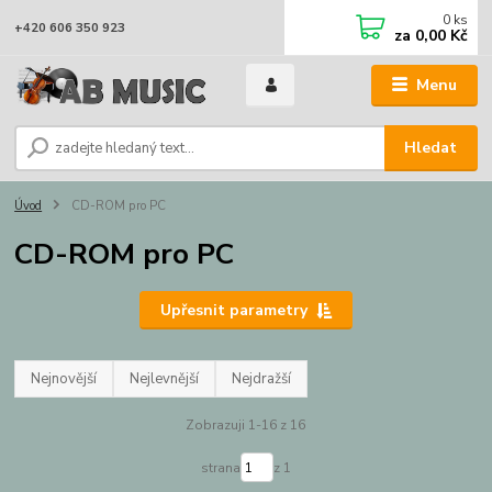
0
ks
+420 606 350 923
za
0,00 Kč
Menu
Hledat
Úvod
CD-ROM pro PC
CD-ROM pro PC
Upřesnit parametry
Nejnovější
Nejlevnější
Nejdražší
Zobrazuji 1-16 z 16
strana
z 1