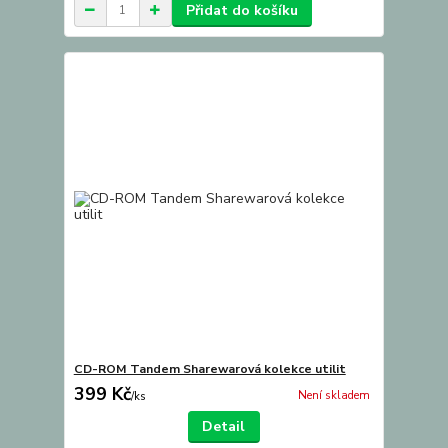
Přidat do košíku
CD-ROM Tandem Sharewarová kolekce utilit
399 Kč
Není skladem
/
ks
Detail