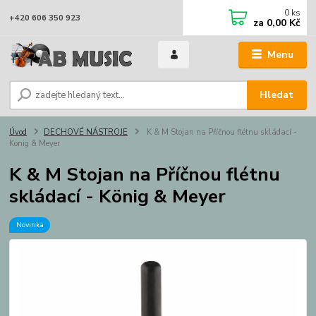
0
ks
+420 606 350 923
za
0,00 Kč
Menu
Hledat
Úvod
DECHOVÉ NÁSTROJE
K & M Stojan na Příčnou flétnu skládací -
König & Meyer
K & M Stojan na Příčnou flétnu
skládací - König & Meyer
Novinka