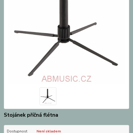
Stojánek příčná flétna
Dostupnost
Není skladem