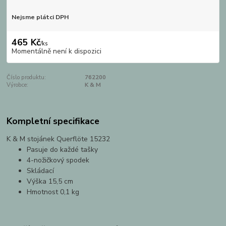
Nejsme plátci DPH
465 Kč
/
ks
Momentálně není k dispozici
Číslo produktu:
762200
Výrobce:
K & M
Kompletní specifikace
K & M stojánek Querflöte 15232
Pasuje do každé tašky
4-nožičkový spodek
Skládací
Výška 15,5 cm
Hmotnost 0,1 kg