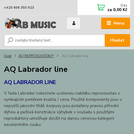
0
ks
+420 606 350 923
za
0,00 Kč
Menu
Hledat
Úvod
AQ REPROSOUSTAVY
AQ Labrador line
AQ Labrador line
AQ LABRADOR LINE
V řada Labrador naleznete ucelenou nabídku reprosoustav s
vynikajícím poměrem kvalita / cena. Použité komponenty jsou v
nejvyšší jakostní třídě, korpusy jsou potaženy pravou přírodní
dýhou a pečlivá konstrukce výhybek v souladu s použitými
reproduktory umožňuje docílit na danou cenovou kategorii
excelentního zvuku.