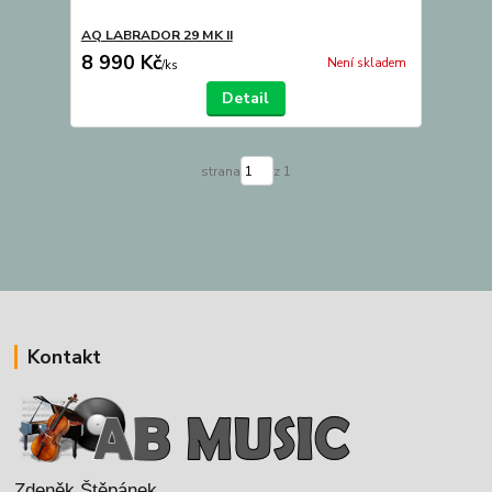
AQ LABRADOR 29 MK II
8 990 Kč
Není skladem
/
ks
Detail
strana
z 1
Kontakt
Zdeněk Štěpánek