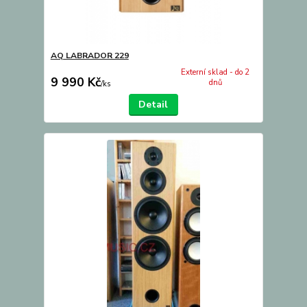
AQ LABRADOR 229
Externí sklad - do 2
9 990 Kč
dnů
/
ks
Detail