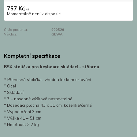
757 Kč
/
ks
Momentálně není k dispozici
Číslo produktu:
900529
Výrobce:
GEWA
Kompletní specifikace
BSX stolička pro keyboard skládací - stříbrná
*
Přenosná stolička
-
vhodná ke koncertování
* Ocel
* Skládací
* 3 – násobně výškově nastavitelné
* Dosedací plocha 43 x 31 cm, koženka/černá
* Vypodložení 3 cm
* Výška 41 – 51 cm
* Hmotnost 3,2 kg