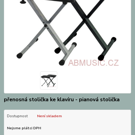
přenosná stolička ke klavíru - pianová stolička
Dostupnost
Není skladem
Nejsme plátci DPH