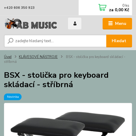
0
ks
+420 606 350 923
za
0,00 Kč
Menu
Hledat
Úvod
KLÁVESOVÉ NÁSTROJE
BSX - stolička pro keyboard skládací -
stříbrná
BSX - stolička pro keyboard
skládací - stříbrná
Novinka