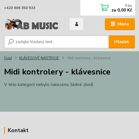
0
ks
+420 606 350 923
za
0,00 Kč
Menu
Hledat
Úvod
KLÁVESOVÉ NÁSTROJE
Midi kontrolery - klávesnice
Midi kontrolery - klávesnice
V této kategorii nebylo nalezeno žádné zboží.
Kontakt