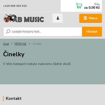
0
ks
+420 606 350 923
za
0,00 Kč
Menu
Hledat
Úvod
PERKUSE
Činelky
Činelky
V této kategorii nebylo nalezeno žádné zboží.
Kontakt