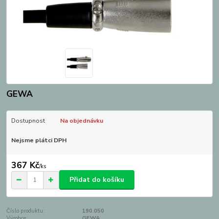
GEWA
Dostupnost
Na objednávku
Nejsme plátci DPH
367 Kč
/
ks
Přidat do košíku
Číslo produktu:
190.050
Výrobce:
GEWA