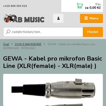
0
ks
+420 606 350 923
za
0,00 Kč
Menu
Hledat
Úvod
ZVUK A NAHRÁVÁNÍ
GEWA - Kabel pro mikrofon Basic Line
(XLR(female) - XLR(male) )
GEWA - Kabel pro mikrofon Basic
Line (XLR(female) - XLR(male) )