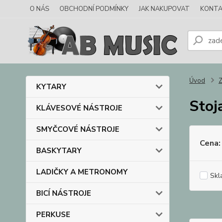
O NÁS
OBCHODNÍ PODMÍNKY
JAK NAKUPOVAT
KONTA
Úvod
KYTARY
Stoj
KLÁVESOVÉ NÁSTROJE
SMYČCOVÉ NÁSTROJE
Cena:
BASKYTARY
LADIČKY A METRONOMY
Skl
BICÍ NÁSTROJE
PERKUSE