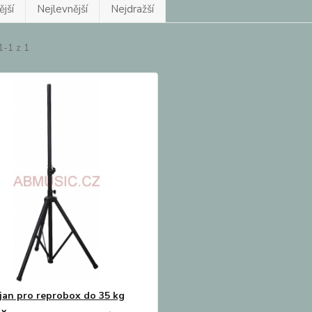
jší
Nejlevnější
Nejdražší
1-1 z 1
jan pro reprobox do 35 kg