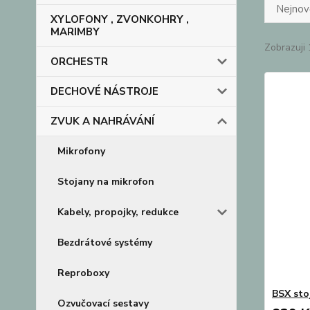
Nejnově
XYLOFONY , ZVONKOHRY ,
MARIMBY
Zobrazuji 
ORCHESTR
DECHOVÉ NÁSTROJE
ZVUK A NAHRÁVÁNÍ
Mikrofony
Stojany na mikrofon
Kabely, propojky, redukce
Bezdrátové systémy
Reproboxy
BSX sto
Ozvučovací sestavy