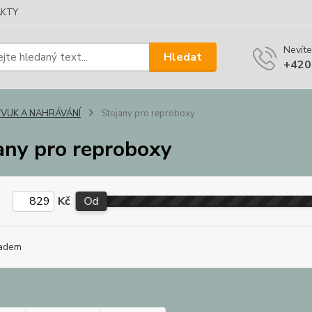
KTY
Nevíte
Hledat
+420
ZVUK A NAHRÁVÁNÍ
Stojany pro reproboxy
any pro reproboxy
Kč
Od
adem