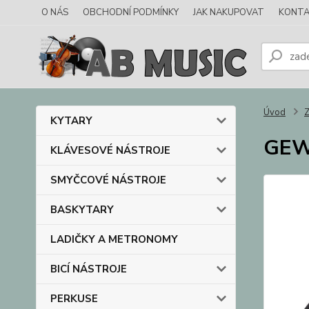
O NÁS
OBCHODNÍ PODMÍNKY
JAK NAKUPOVAT
KONTA
Úvod
KYTARY
GEWA
KLÁVESOVÉ NÁSTROJE
SMYČCOVÉ NÁSTROJE
BASKYTARY
LADIČKY A METRONOMY
BICÍ NÁSTROJE
PERKUSE