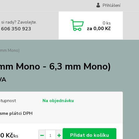
Přihlášení
 si rady? Zavolejte.
0
ks
za
0,00 Kč
 606 350 923
3 mm Mono)
3 mm Mono - 6,3 mm Mono)
WA
tupnost
Na objednávku
sme plátci DPH
0 Kč
Přidat do košíku
/
ks