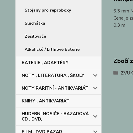
Stojany pro reproboxy
6,3 mm 
Cena je z
Sluchátka
0,3 m
Zesilovače
Alkalické / Lithiové baterie
Zboží 
BATERIE , ADAPTÉRY
ZVUK
NOTY , LITERATURA , ŠKOLY
NOTY RARITNÍ - ANTIKVARIÁT
KNIHY , ANTIKVARIÁT
HUDEBNÍ NOSIČE - BAZAROVÁ
CD , DVD,
FILM , DVD BAZAR