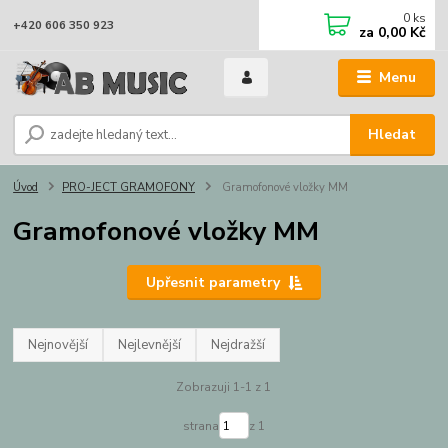
0
ks
+420 606 350 923
za
0,00 Kč
Menu
Hledat
Úvod
PRO-JECT GRAMOFONY
Gramofonové vložky MM
Gramofonové vložky MM
Upřesnit parametry
Nejnovější
Nejlevnější
Nejdražší
Zobrazuji 1-1 z 1
strana
z 1