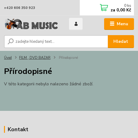
0
ks
+420 606 350 923
za
0,00 Kč
Menu
Hledat
Úvod
FILM , DVD BAZAR
Přírodopisné
Přírodopisné
V této kategorii nebylo nalezeno žádné zboží.
Kontakt