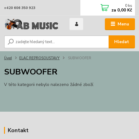
0
ks
+420 606 350 923
za
0,00 Kč
Menu
Hledat
Úvod
ELAC REPROSOUSTAVY
SUBWOOFER
SUBWOOFER
V této kategorii nebylo nalezeno žádné zboží.
Kontakt