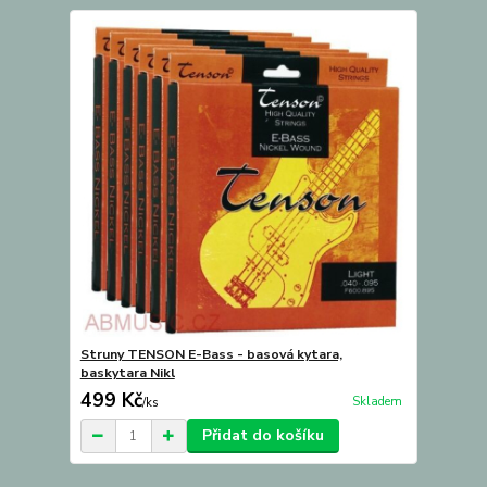
Struny TENSON E-Bass - basová kytara,
baskytara Nikl
499 Kč
Skladem
/
ks
Přidat do košíku