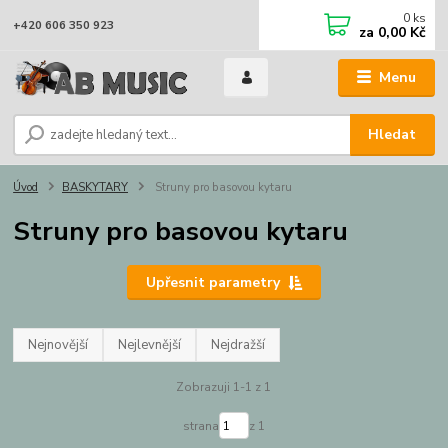
0
ks
+420 606 350 923
za
0,00 Kč
Menu
Hledat
Úvod
BASKYTARY
Struny pro basovou kytaru
Struny pro basovou kytaru
Upřesnit parametry
Nejnovější
Nejlevnější
Nejdražší
Zobrazuji 1-1 z 1
strana
z 1