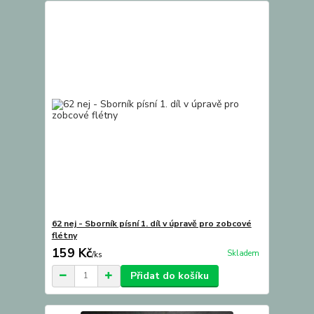
62 nej - Sborník písní 1. díl v úpravě pro zobcové
flétny
159 Kč
Skladem
/
ks
Přidat do košíku