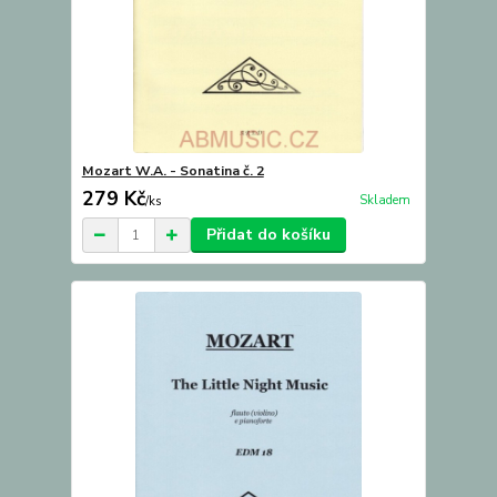
Mozart W.A. - Sonatina č. 2
279 Kč
Skladem
/
ks
Přidat do košíku