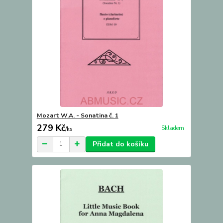
Mozart W.A. - Sonatina č. 1
279 Kč
Skladem
/
ks
Přidat do košíku