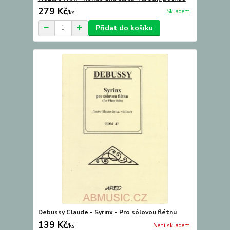
279 Kč
Skladem
/
ks
Přidat do košíku
Debussy Claude - Syrinx - Pro sólovou flétnu
139 Kč
Není skladem
/
ks