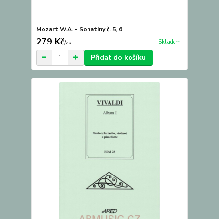
Mozart W.A. - Sonatiny č. 5, 6
279 Kč
Skladem
/
ks
Přidat do košíku