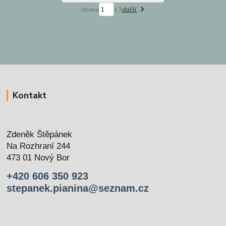
strana
z 3
další
Kontakt
Zdeněk Štěpánek
Na Rozhraní 244
473 01 Nový Bor
+420 606 350 923
stepanek.pianina@seznam.cz