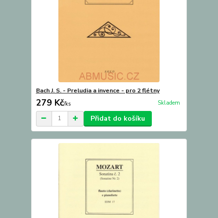
Bach J. S. - Preludia a invence - pro 2 flétny
279 Kč
Skladem
/
ks
Přidat do košíku