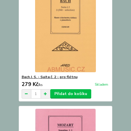
Bach J. S. - Suita č. 2 - pro flétnu
279 Kč
Skladem
/
ks
Přidat do košíku