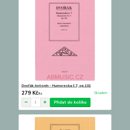
Dvořák Antonín - Humoreska č.7, op.101
279 Kč
Skladem
/
ks
Přidat do košíku