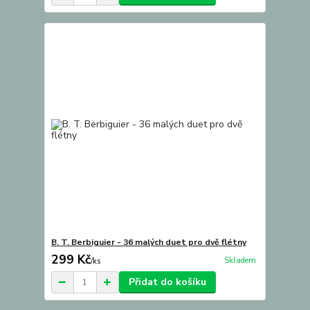
B. T. Berbiguier - 36 malých duet pro dvě flétny
299 Kč
Skladem
/
ks
Přidat do košíku