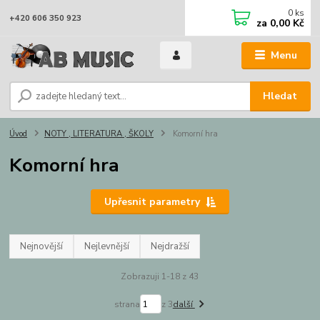
0
ks
+420 606 350 923
za
0,00 Kč
Menu
Hledat
Úvod
NOTY , LITERATURA , ŠKOLY
Komorní hra
Komorní hra
Upřesnit parametry
Nejnovější
Nejlevnější
Nejdražší
Zobrazuji 1-18 z 43
strana
z 3
další