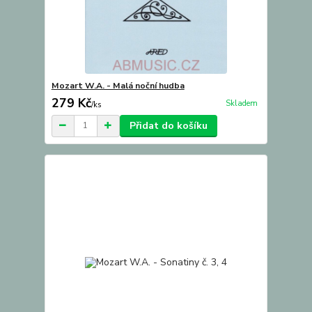
Mozart W.A. - Malá noční hudba
279 Kč
Skladem
/
ks
Přidat do košíku