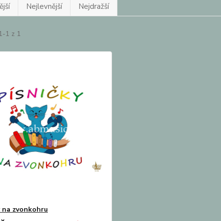
jší
Nejlevnější
Nejdražší
1-1 z 1
y na zvonkohru