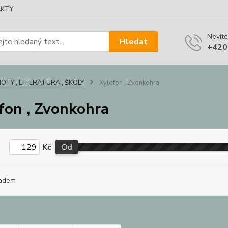
KTY
Nevíte
Hledat
+420
OTY , LITERATURA , ŠKOLY
Xylofon , Zvonkohra
fon , Zvonkohra
Kč
Od
adem