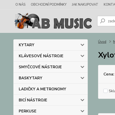
O NÁS
OBCHODNÍ PODMÍNKY
JAK NAKUPOVAT
KONTA
Úvod
N
KYTARY
Xylo
KLÁVESOVÉ NÁSTROJE
SMYČCOVÉ NÁSTROJE
Cena:
BASKYTARY
LADIČKY A METRONOMY
Skl
BICÍ NÁSTROJE
PERKUSE