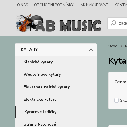
O NÁS
OBCHODNÍ PODMÍNKY
JAK NAKUPOVAT
KONTA
Úvod
KYTARY
Kyta
Klasické kytary
Westernové kytary
Cena:
Elektroakustické kytary
Elektrické kytary
Skl
Kytarové ladičky
Struny Nylonové