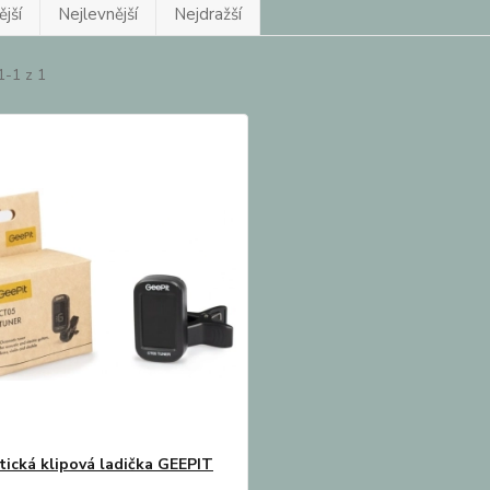
jší
Nejlevnější
Nejdražší
1-1 z 1
ická klipová ladička GEEPIT