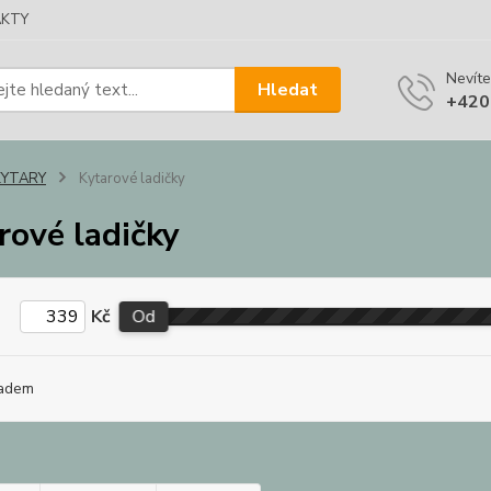
KTY
Nevíte
Hledat
+420
KYTARY
Kytarové ladičky
rové ladičky
Kč
Od
adem