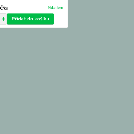
č
Skladem
/
ks
Přidat do košíku