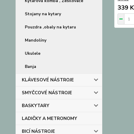
Kytarová komba , Zesilovače
339 K
Stojany na kytary
Pouzdra ,obaly na kytaru
Mandolíny
Ukulele
Banja
KLÁVESOVÉ NÁSTROJE
SMYČCOVÉ NÁSTROJE
BASKYTARY
LADIČKY A METRONOMY
BICÍ NÁSTROJE