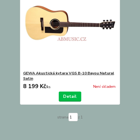
GEWA Akustická kytara VGS B-10 Bayou Natural
Satin
8 199 Kč
Není skladem
/
ks
Detail
strana
z 1