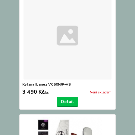
Kytara Ibanez VC50NJP-VS
3 490 Kč
Není skladem
/
ks
Detail