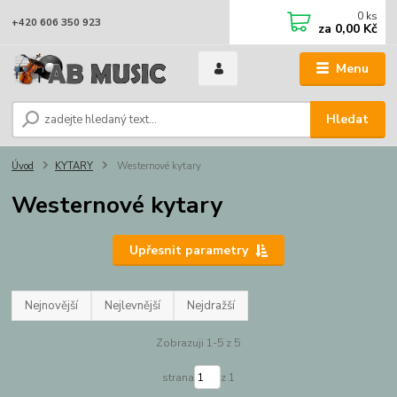
0
ks
+420 606 350 923
za
0,00 Kč
Menu
Hledat
Úvod
KYTARY
Westernové kytary
Westernové kytary
Upřesnit parametry
Nejnovější
Nejlevnější
Nejdražší
Zobrazuji 1-5 z 5
strana
z 1