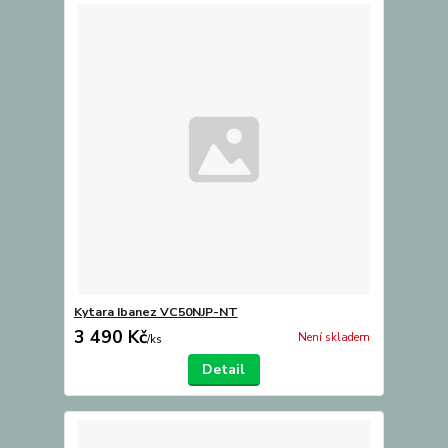
Kytara Ibanez VC50NJP-NT
3 490 Kč
Není skladem
/
ks
Detail