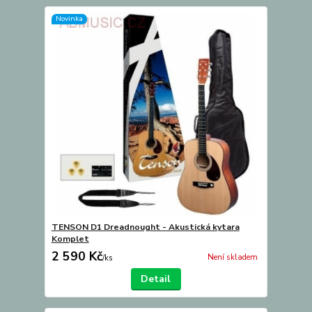
Novinka
TENSON D1 Dreadnought - Akustická kytara
Komplet
2 590 Kč
Není skladem
/
ks
Detail