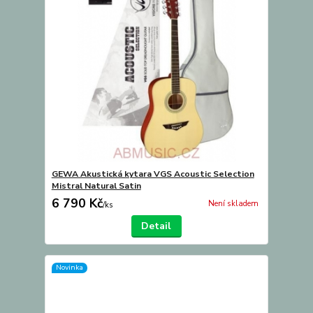
GEWA Akustická kytara VGS Acoustic Selection
Mistral Natural Satin
6 790 Kč
Není skladem
/
ks
Detail
Novinka