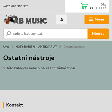
0
ks
+420 606 350 923
za
0,00 Kč
Menu
Hledat
Úvod
NOTY RARITNÍ - ANTIKVARIÁT
Ostatní nástroje
Ostatní nástroje
V této kategorii nebylo nalezeno žádné zboží.
Kontakt