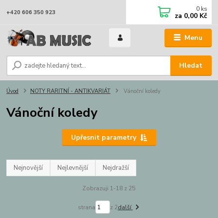
0
ks
+420 606 350 923
za
0,00 Kč
Menu
Hledat
Úvod
NOTY RARITNÍ - ANTIKVARIÁT
Vánoční koledy
Vánoční koledy
Upřesnit parametry
Nejnovější
Nejlevnější
Nejdražší
Zobrazuji 1-18 z 25
strana
z 2
další