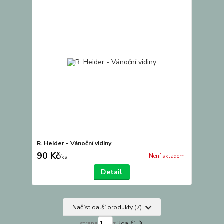
R. Heider - Vánoční vidiny
90 Kč
Není skladem
/
ks
Detail
Načíst další produkty (7)
strana
z 2
další