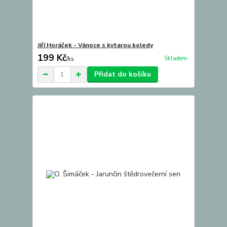
Jiří Horáček - Vánoce s kytarou koledy
199 Kč
Skladem
/
ks
Přidat do košíku