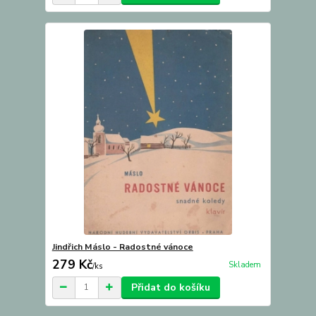
Jindřich Máslo - Radostné vánoce
279 Kč
Skladem
/
ks
Přidat do košíku