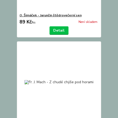
O. Šimáček - Jarunčin štědrovečerní sen
89 Kč
Není skladem
/
ks
Detail