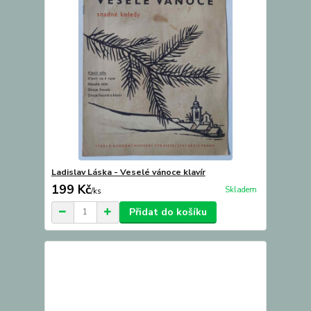
Ladislav Láska - Veselé vánoce klavír
199 Kč
Skladem
/
ks
Přidat do košíku