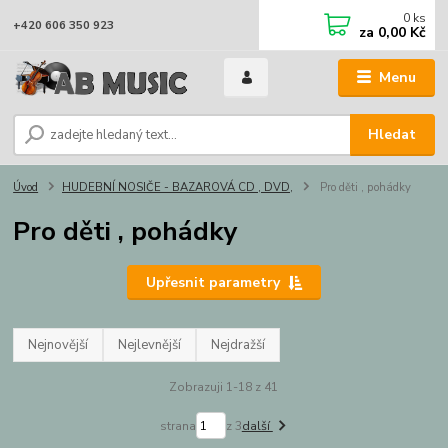
0
ks
+420 606 350 923
za
0,00 Kč
Menu
Hledat
Úvod
HUDEBNÍ NOSIČE - BAZAROVÁ CD , DVD,
Pro děti , pohádky
Pro děti , pohádky
Upřesnit parametry
Nejnovější
Nejlevnější
Nejdražší
Zobrazuji 1-18 z 41
strana
z 3
další