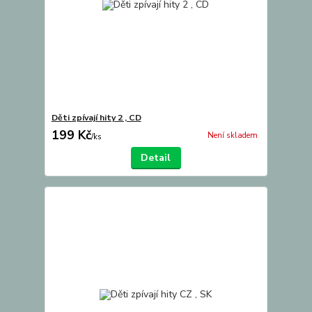
Děti zpívají hity 2 , CD
199 Kč
Není skladem
/
ks
Detail