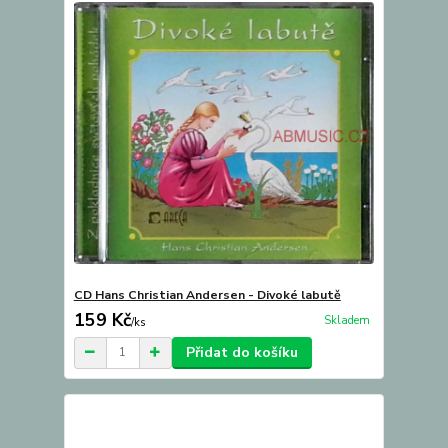
CD Hans Christian Andersen - Divoké labutě
159 Kč
Skladem
/
ks
Přidat do košíku