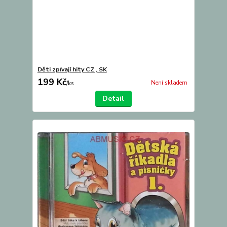
Děti zpívají hity CZ , SK
199 Kč
Není skladem
/
ks
Detail