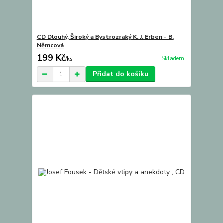
CD Dlouhý, Široký a Bystrozraký K. J. Erben - B.
Němcová
199 Kč
Skladem
/
ks
Přidat do košíku