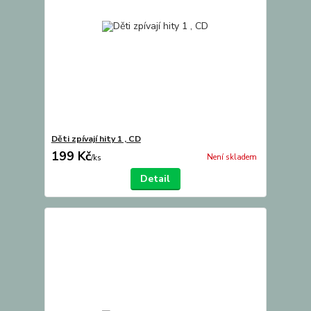
Děti zpívají hity 1 , CD
199 Kč
Není skladem
/
ks
Detail