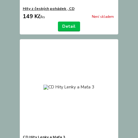
Hity z českých pohádek , CD
149 Kč
Není skladem
/
ks
Detail
CD Hity Lenky a Maťa 3