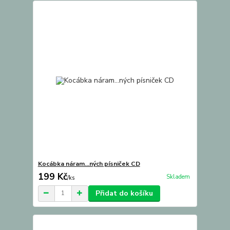
Kocábka náram...ných písniček CD
199 Kč
Skladem
/
ks
Přidat do košíku