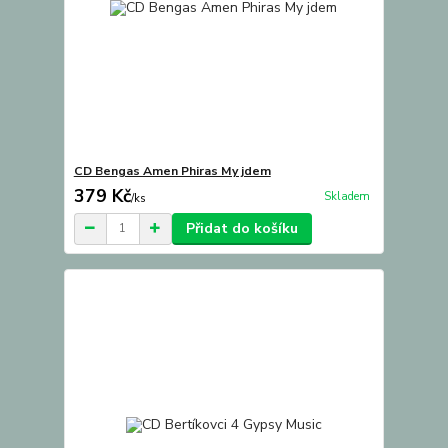
CD Bengas Amen Phiras My jdem
379 Kč
Skladem
/
ks
Přidat do košíku