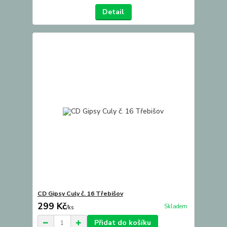
Detail
CD Gipsy Culy č. 16 Třebišov
299 Kč
Skladem
/
ks
Přidat do košíku