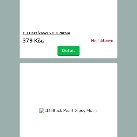
CD Bertíkovci 5 Duj Phrala
379 Kč
Není skladem
/
ks
Detail