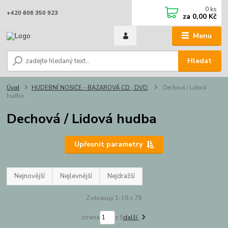
0
ks
+420 606 350 923
za
0,00 Kč
Menu
Hledat
Úvod
HUDEBNÍ NOSIČE - BAZAROVÁ CD , DVD,
Dechová / Lidová
hudba
Dechová / Lidová hudba
Upřesnit parametry
Nejnovější
Nejlevnější
Nejdražší
Zobrazuji 1-18 z 79
strana
z 5
další