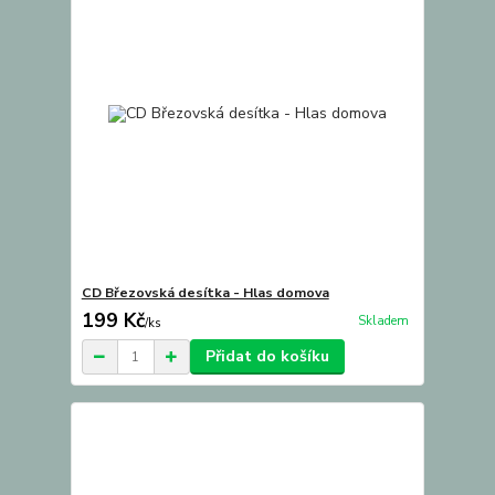
CD Březovská desítka - Hlas domova
199 Kč
Skladem
/
ks
Přidat do košíku