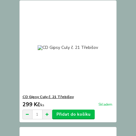
CD Gipsy Culy č. 21 Třebišov
299 Kč
Skladem
/
ks
Přidat do košíku