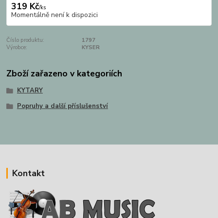
319 Kč
/
ks
Momentálně není k dispozici
Číslo produktu:
1797
Výrobce:
KYSER
Zboží zařazeno v kategoriích
KYTARY
Popruhy a další příslušenství
Kontakt