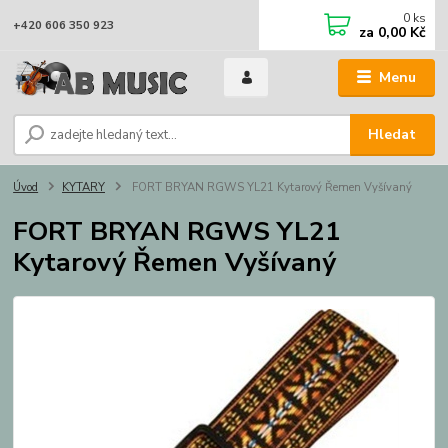
0
ks
+420 606 350 923
za
0,00 Kč
Menu
Hledat
Úvod
KYTARY
FORT BRYAN RGWS YL21 Kytarový Řemen Vyšívaný
FORT BRYAN RGWS YL21
Kytarový Řemen Vyšívaný