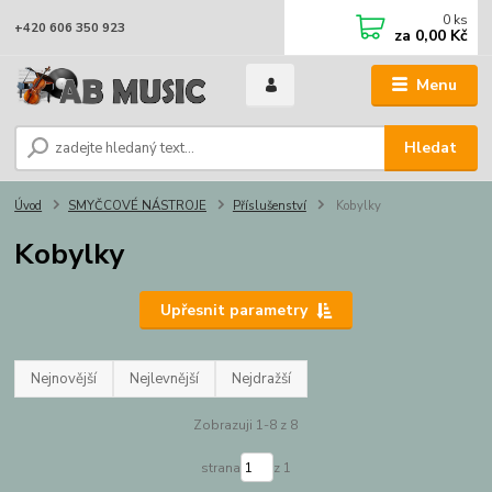
0
ks
+420 606 350 923
za
0,00 Kč
Menu
Hledat
Úvod
SMYČCOVÉ NÁSTROJE
Příslušenství
Kobylky
Kobylky
Upřesnit parametry
Nejnovější
Nejlevnější
Nejdražší
Zobrazuji 1-8 z 8
strana
z 1