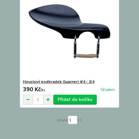
Houslový podbradek Guarneri 4/4 - 3/4
390 Kč
Skladem
/
ks
Přidat do košíku
strana
z 1