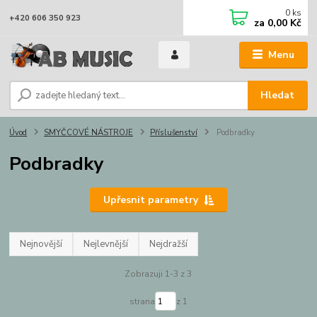
0
ks
+420 606 350 923
za
0,00 Kč
Menu
Hledat
Úvod
SMYČCOVÉ NÁSTROJE
Příslušenství
Podbradky
Podbradky
Upřesnit parametry
Nejnovější
Nejlevnější
Nejdražší
Zobrazuji 1-3 z 3
strana
z 1