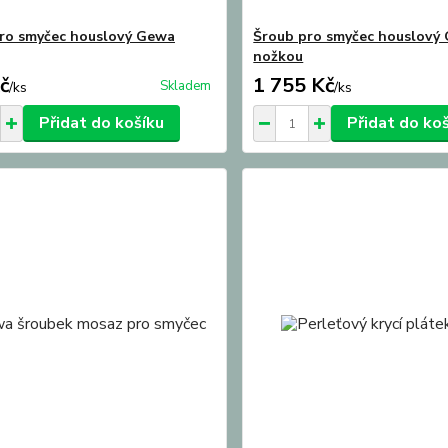
ro smyčec houslový Gewa
Šroub pro smyčec houslový
nožkou
č
1 755 Kč
Skladem
/
ks
/
ks
Přidat do košíku
Přidat do ko