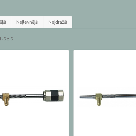
jší
Nejlevnější
Nejdražší
1-5 z 5