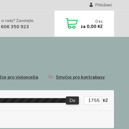
Přihlášení
 si rady? Zavolejte.
0
ks
za
0,00 Kč
 606 350 923
ce pro violoncella
Smyčce pro kontrabasy
Do
Kč