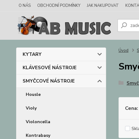
O NÁS
OBCHODNÍ PODMÍNKY
JAK NAKUPOVAT
KONTA
Úvod
KYTARY
Smy
KLÁVESOVÉ NÁSTROJE
SMYČCOVÉ NÁSTROJE
Smyčc
Housle
Cena:
Violy
Violoncella
Skl
Kontrabasy