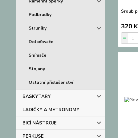
Ramenní opěrky
Šroub p
Podbradky
320 K
Struníky
Dolaďovače
Snímače
Stojany
Ostatní příslušenství
BASKYTARY
LADIČKY A METRONOMY
BICÍ NÁSTROJE
PERKUSE