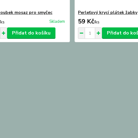
oubek mosaz pro smyčec
Perleťový krycí plátek žabky
59 Kč
Skladem
/
ks
/
ks
Přidat do košíku
Přidat do ko