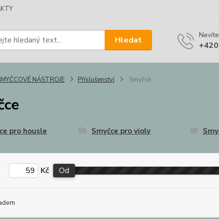
KTY
Nevíte
Hledat
+420
SMYČCOVÉ NÁSTROJE
Příslušenství
Smyčce
čce
e pro housle
Smyčce pro violy
Smyč
Kč
Od
adem