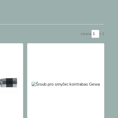
strana
z 1