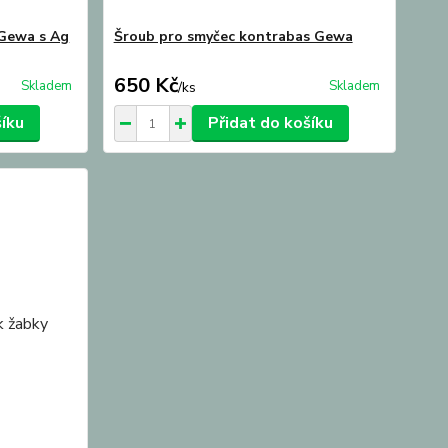
 Gewa s Ag
Šroub pro smyčec kontrabas Gewa
650 Kč
Skladem
Skladem
/
ks
šíku
Přidat do košíku