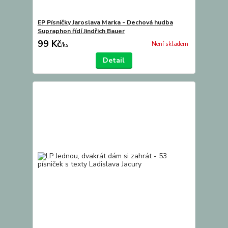
EP Písničky Jaroslava Marka - Dechová hudba
Supraphon řídí Jindřich Bauer
99 Kč
Není skladem
/
ks
Detail