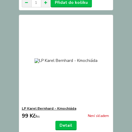
Přidat do košíku
LP Karel Bernhard - Kmochiáda
99 Kč
Není skladem
/
ks
Detail