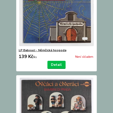
LP Babouci - Němčická hospoda
139 Kč
Není skladem
/
ks
Detail