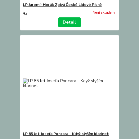
LP Jaromír Horák Zpívá České Lidové Písně
Není skladem
/
ks
Detail
LP 85 let Josefa Poncara - Když slyším klarinet