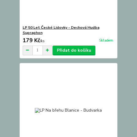
LP 50 Let České Lidovky - Dechová Hudba
Supraphon
179 Kč
Skladem
/
ks
Přidat do košíku