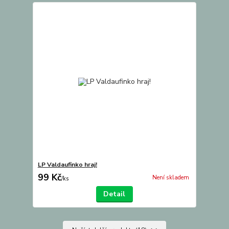
LP Valdaufinko hraj!
99 Kč
Není skladem
/
ks
Detail