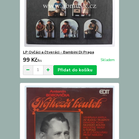
LP Ovčáci a čtveráci - Bambini Di Praga
99 Kč
Skladem
/
ks
Přidat do košíku