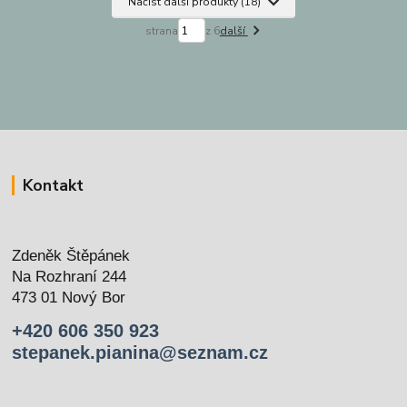
Načíst další produkty (18)
strana
z 6
další
Kontakt
Zdeněk Štěpánek
Na Rozhraní 244
473 01 Nový Bor
+420 606 350 923
stepanek.pianina@seznam.cz