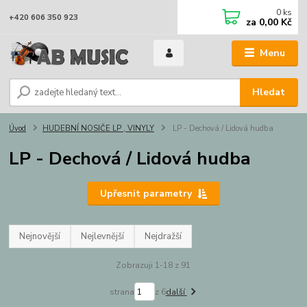
0
ks
+420 606 350 923
za
0,00 Kč
Menu
Hledat
Úvod
HUDEBNÍ NOSIČE LP , VINYLY
LP - Dechová / Lidová hudba
LP - Dechová / Lidová hudba
Upřesnit parametry
Nejnovější
Nejlevnější
Nejdražší
Zobrazuji 1-18 z 91
strana
z 6
další