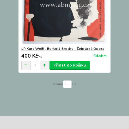
LP Kurt Weill , Bertolt Brecht - Žebrácká Opera
400 Kč
Skladem
/
ks
Přidat do košíku
strana
z 1