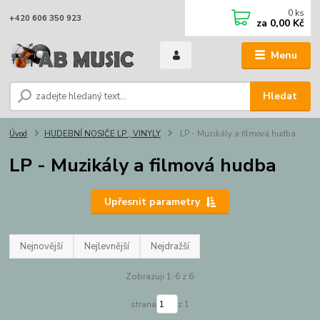
0
ks
+420 606 350 923
za
0,00 Kč
Menu
Hledat
Úvod
HUDEBNÍ NOSIČE LP , VINYLY
LP - Muzikály a filmová hudba
LP - Muzikály a filmová hudba
Upřesnit parametry
Nejnovější
Nejlevnější
Nejdražší
Zobrazuji 1-6 z 6
strana
z 1