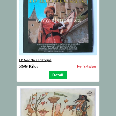
LP Noc Na Karlštejně
399 Kč
Není skladem
/
ks
Detail