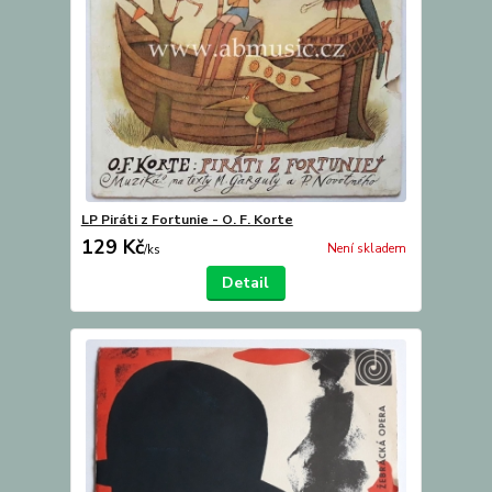
LP Piráti z Fortunie - O. F. Korte
129 Kč
Není skladem
/
ks
Detail