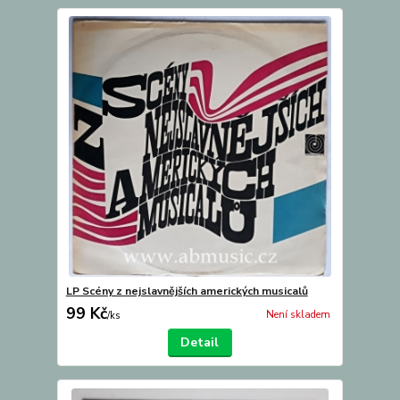
LP Scény z nejslavnějších amerických musicalů
99 Kč
Není skladem
/
ks
Detail