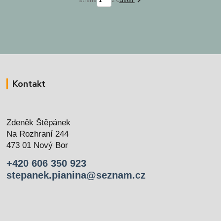
strana
z 6
další
Kontakt
Zdeněk Štěpánek
Na Rozhraní 244
473 01 Nový Bor
+420 606 350 923
stepanek.pianina@seznam.cz