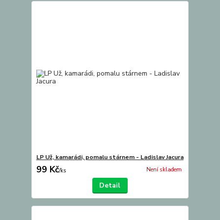
LP Už, kamarádi, pomalu stárnem - Ladislav Jacura
99 Kč
Není skladem
/
ks
Detail