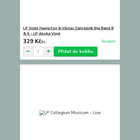
LP Slide Hampton & Václav Zahradník Big Band B
& S - LP deska Vinyl
329 Kč
Skladem
/
ks
Přidat do košíku