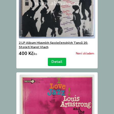
2 LP Album Hlavních Společenských Tanců 20.
Století Karel Vlach
400 Kč
Není skladem
/
ks
Detail