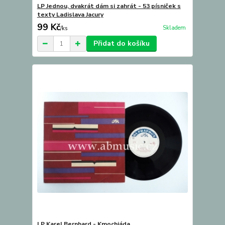
LP Jednou, dvakrát dám si zahrát - 53 písniček s
texty Ladislava Jacury
99 Kč
Skladem
/
ks
Přidat do košíku
LP Karel Bernhard - Kmochiáda