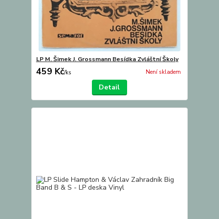
LP M. Šimek J. Grossmann Besídka Zvláštní Školy
459 Kč
Není skladem
/
ks
Detail