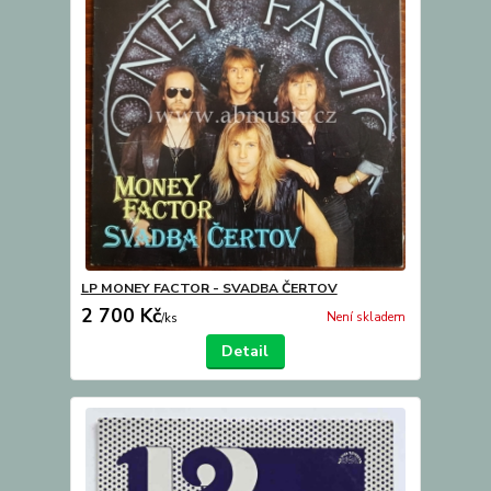
LP MONEY FACTOR - SVADBA ČERTOV
2 700 Kč
Není skladem
/
ks
Detail