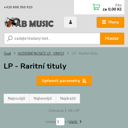
0
ks
+420 606 350 923
za
0,00 Kč
Menu
Hledat
Úvod
HUDEBNÍ NOSIČE LP , VINYLY
LP - Raritní tituly
LP - Raritní tituly
Upřesnit parametry
Nejnovější
Nejlevnější
Nejdražší
Zobrazuji 1-18 z 97
strana
z 6
další