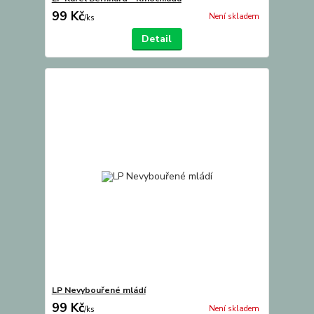
99 Kč
Není skladem
/
ks
Detail
LP Nevybouřené mládí
99 Kč
Není skladem
/
ks