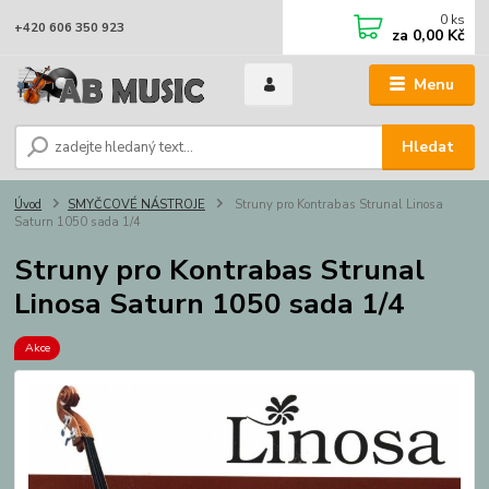
0
ks
+420 606 350 923
za
0,00 Kč
Menu
Hledat
Úvod
SMYČCOVÉ NÁSTROJE
Struny pro Kontrabas Strunal Linosa
Saturn 1050 sada 1/4
Struny pro Kontrabas Strunal
Linosa Saturn 1050 sada 1/4
Akce