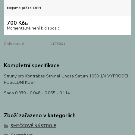
Nejsme plátci DPH
700 Kč
/
ks
Momentálně není k dispozici
Číslo produktu:
L1050X1
Kompletní specifikace
Struny pro Kontrabas Strunal Linosa Saturn 1050 1/4 VÝPRODEJ
POSLEDNÍ KUS !
Sada 0.039 - 0.048 - 0.065 - 0.114
Zboží zařazeno v kategoriích
SMYČCOVÉ NÁSTROJE