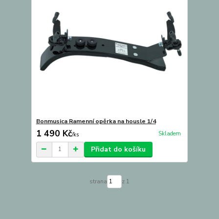
Bonmusica Ramenní opěrka na housle 1/4
1 490 Kč
Skladem
/
ks
Přidat do košíku
strana
z 1