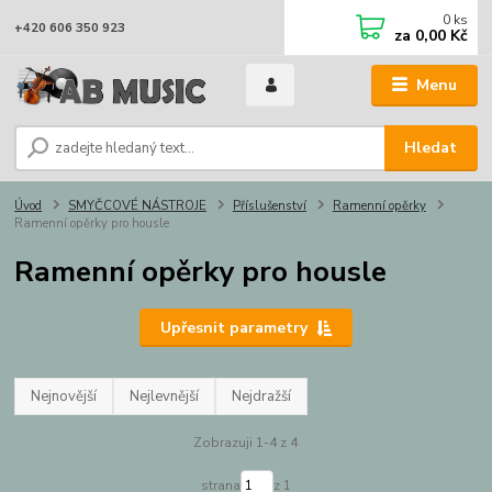
0
ks
+420 606 350 923
za
0,00 Kč
Menu
Hledat
Úvod
SMYČCOVÉ NÁSTROJE
Příslušenství
Ramenní opěrky
Ramenní opěrky pro housle
Ramenní opěrky pro housle
Upřesnit parametry
Nejnovější
Nejlevnější
Nejdražší
Zobrazuji 1-4 z 4
strana
z 1