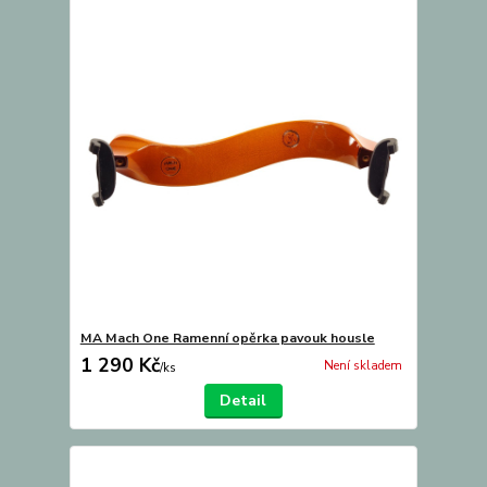
MA Mach One Ramenní opěrka pavouk housle
1 290 Kč
Není skladem
/
ks
Detail