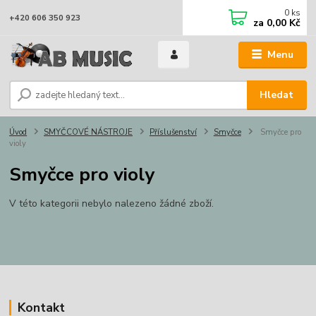
0
ks
+420 606 350 923
za
0,00 Kč
Menu
Hledat
Úvod
SMYČCOVÉ NÁSTROJE
Příslušenství
Smyčce
Smyčce pro
violy
Smyčce pro violy
V této kategorii nebylo nalezeno žádné zboží.
Kontakt