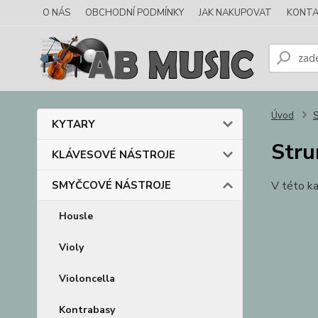
O NÁS
OBCHODNÍ PODMÍNKY
JAK NAKUPOVAT
KONTA
Úvod
KYTARY
Stru
KLÁVESOVÉ NÁSTROJE
SMYČCOVÉ NÁSTROJE
V této ka
Housle
Violy
Violoncella
Kontrabasy