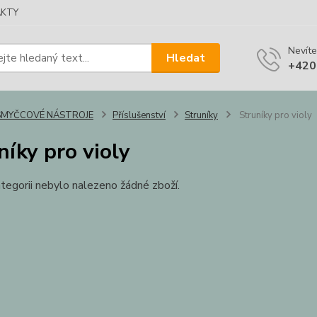
KTY
Nevíte
Hledat
+420
SMYČCOVÉ NÁSTROJE
Příslušenství
Struníky
Struníky pro violy
níky pro violy
tegorii nebylo nalezeno žádné zboží.